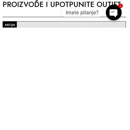
PROIZVODE I UPOTPUNITE OUTIFT
2
Imate pitanje?
Open c
AKCIJA
A