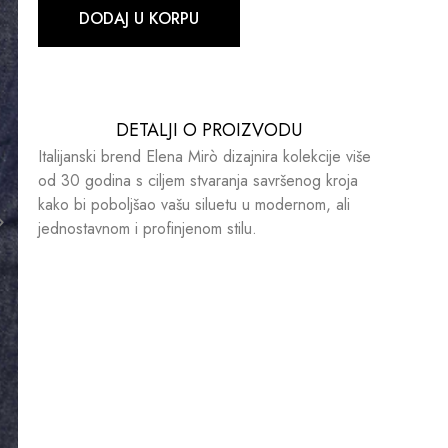
DODAJ U KORPU
DETALJI O PROIZVODU​​
Italijanski brend Elena Mirò dizajnira kolekcije više
od 30 godina s ciljem stvaranja savršenog kroja
kako bi poboljšao vašu siluetu u modernom, ali
jednostavnom i profinjenom stilu.