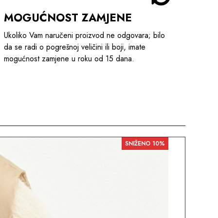
MOGUĆNOST ZAMJENE
Ukoliko Vam naručeni proizvod ne odgovara; bilo
da se radi o pogrešnoj veličini ili boji, imate
mogućnost zamjene u roku od 15 dana.
SNIŽENO 10%
AKC