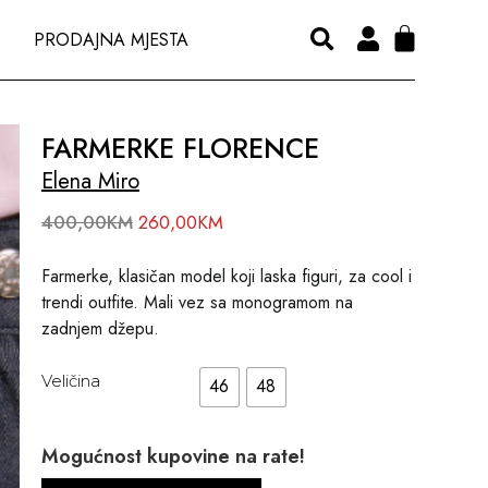
PRODAJNA MJESTA
FARMERKE FLORENCE
Elena Miro
400,00
KM
260,00
KM
Farmerke, klasičan model koji laska figuri, za cool i
trendi outfite. Mali vez sa monogramom na
zadnjem džepu.
Veličina
46
48
Mogućnost kupovine na rate!