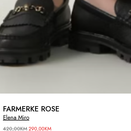
FARMERKE ROSE
Elena Miro
420,00
KM
290,00
KM