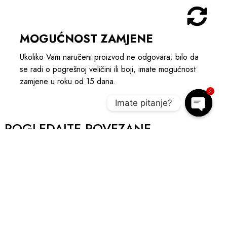
MOGUĆNOST ZAMJENE
Ukoliko Vam naručeni proizvod ne odgovara; bilo da
se radi o pogrešnoj veličini ili boji, imate mogućnost
zamjene u roku od 15 dana.
2
Imate pitanje?
Open c
POGLEDAJTE POVEZANE
PROIZVODE I UPOTPUNITE OUTIFT
AKCIJA
A