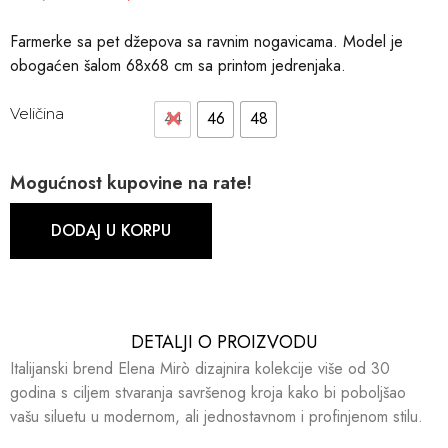
Farmerke sa pet džepova sa ravnim nogavicama. Model je
obogaćen šalom 68x68 cm sa printom jedrenjaka.
Veličina
44
46
48
Mogućnost kupovine na rate!
DODAJ U KORPU
DETALJI O PROIZVODU​​
Italijanski brend Elena Mirò dizajnira kolekcije više od 30
godina s ciljem stvaranja savršenog kroja kako bi poboljšao
vašu siluetu u modernom, ali jednostavnom i profinjenom stilu.