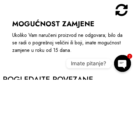
MOGUĆNOST ZAMJENE
Ukoliko Vam naručeni proizvod ne odgovara; bilo da
se radi o pogrešnoj veličini ili boji, imate mogućnost
zamjene u roku od 15 dana.
2
Imate pitanje?
Open c
POGLEDAJTE POVEZANE
PROIZVODE I UPOTPUNITE OUTIFT
NOVO