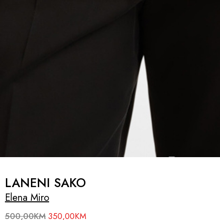
LANENI SAKO
Elena Miro
500,00
KM
350,00
KM