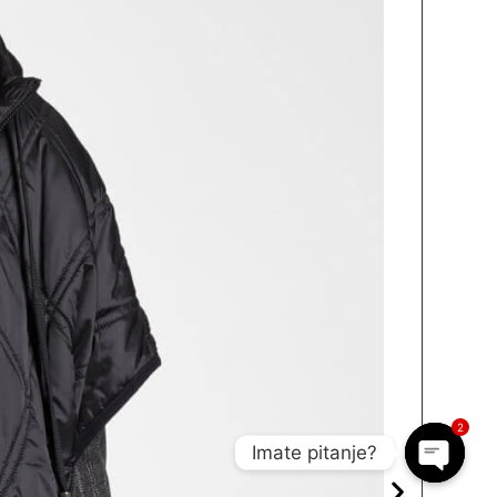
2
Imate pitanje?
Open c