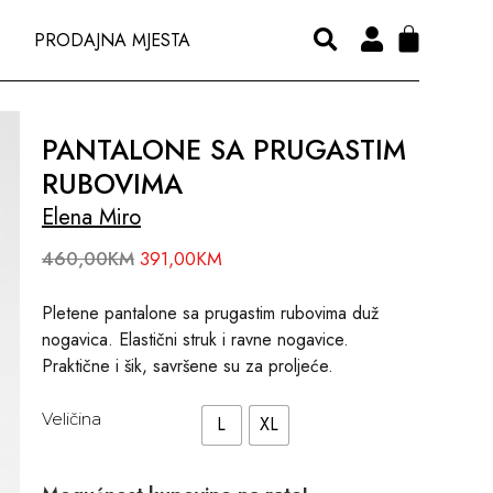
PRODAJNA MJESTA
PANTALONE SA PRUGASTIM
RUBOVIMA
Elena Miro
460,00
KM
391,00
KM
Pletene pantalone sa prugastim rubovima duž
nogavica. Elastični struk i ravne nogavice.
Praktične i šik, savršene su za proljeće.
Veličina
L
XL