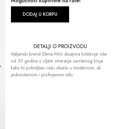
Mogućnost kupovine na rate!
DODAJ U KORPU
DETALJI O PROIZVODU​​
Italijanski brend Elena Mirò dizajnira kolekcije više
od 30 godina s ciljem stvaranja savršenog kroja
kako bi poboljšao vašu siluetu u modernom, ali
jednostavnom i profinjenom stilu.