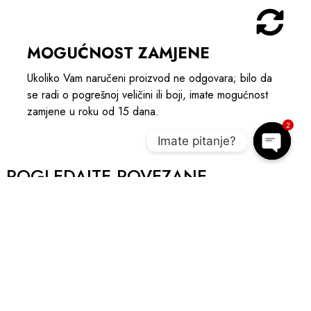
MOGUĆNOST ZAMJENE
Ukoliko Vam naručeni proizvod ne odgovara; bilo da
se radi o pogrešnoj veličini ili boji, imate mogućnost
zamjene u roku od 15 dana.
2
Imate pitanje?
Open c
POGLEDAJTE POVEZANE
PROIZVODE I UPOTPUNITE OUTIFT
AKCIJA
SNIŽENO 20%
A