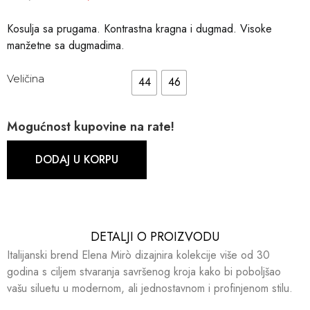
Kosulja sa prugama. Kontrastna kragna i dugmad. Visoke
manžetne sa dugmadima.
Veličina
44
46
Mogućnost kupovine na rate!
DODAJ U KORPU
DETALJI O PROIZVODU​​
Italijanski brend Elena Mirò dizajnira kolekcije više od 30
godina s ciljem stvaranja savršenog kroja kako bi poboljšao
vašu siluetu u modernom, ali jednostavnom i profinjenom stilu.