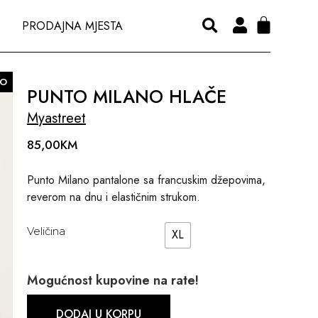
PRODAJNA MJESTA
O
PUNTO MILANO HLAČE
Myastreet
85,00
KM
Punto Milano pantalone sa francuskim džepovima,
reverom na dnu i elastičnim strukom.
Veličina
XL
Mogućnost kupovine na rate!
DODAJ U KORPU