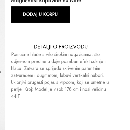
Mogućnost kupovine na rate!
DODAJ U KORPU
DETALJI O PROIZVODU​​
Pamučne hlače s vrlo širokim nogavicama, što
odjevnom predmetu daje poseban efekt suknje i
hlača. Zatvara se sprijeda skrivenim patentnim
zatvaračem i dugmetom, labavi vertikalni nabori.
Uklonjivi prugasti pojas s vrpcom, koji se umetne u
petlje. Kroj: Model je visok 178 cm i nosi veličinu
44IT.