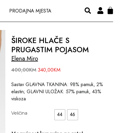
PRODAJNA MJESTA
ŠIROKE HLAČE S
PRUGASTIM POJASOM
Elena Miro
400,00
KM
340,00
KM
Sastav GLAVNA TKANINA: 98% pamuk, 2%
elastin; GLAVNI ULOŽAK: 57% pamuk, 43%
viskoza
Veličina
44
46