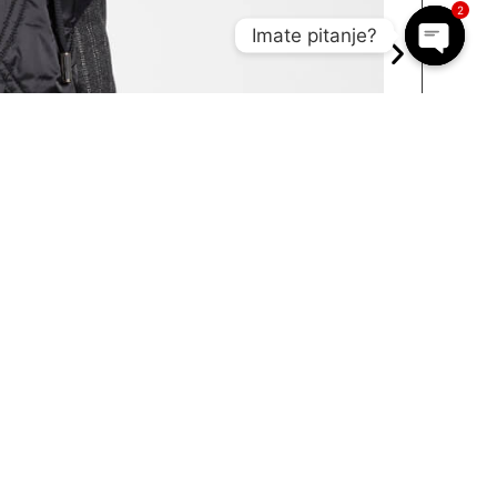
2
Imate pitanje?
Open c