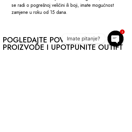
se radi o pogrešnoj veličini ili boji, imate mogućnost
zamjene u roku od 15 dana.
2
POGLEDAJTE POVEZANE
Imate pitanje?
PROIZVODE I UPOTPUNITE OUTIFT
Open c
AKCIJA
A