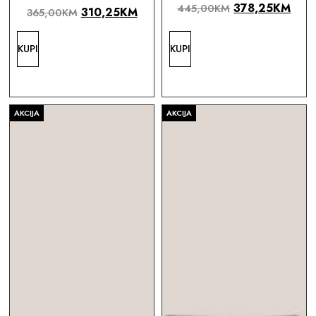
378,25
KM
445,00
KM
310,25
KM
365,00
KM
KUPI
KUPI
AKCIJA
AKCIJA