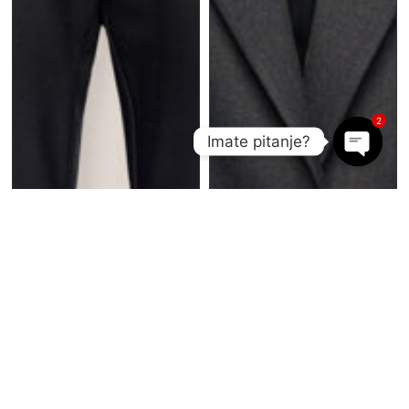
2
Imate pitanje?
Open c