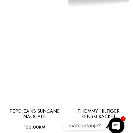
PEPE JEANS SUNČANE
THOMMY HILFIGER
NAOČALE
ŽENSKI KAČKET
2
Imate pitanje?
100,00
KM
80,00
KM