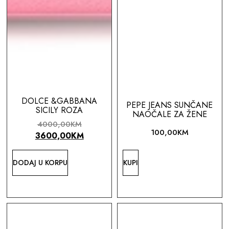
DOLCE &GABBANA
PEPE JEANS SUNČANE
SICILY ROZA
NAOČALE ZA ŽENE
4000,00
KM
100,00
KM
3600,00
KM
DODAJ U KORPU
KUPI