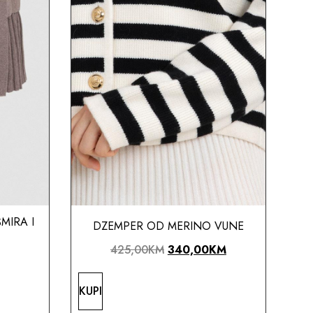
MIRA I
DZEMPER OD MERINO VUNE
425,00
KM
340,00
KM
KUPI