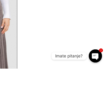
2
Imate pitanje?
Open c