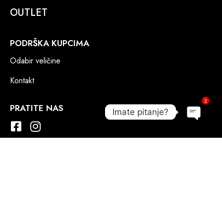
OUTLET
PODRŠKA KUPCIMA
Odabir veličine
Kontakt
2
PRATITE NAS
Imate pitanje?
Open c
ONLINE PLAĆANJE