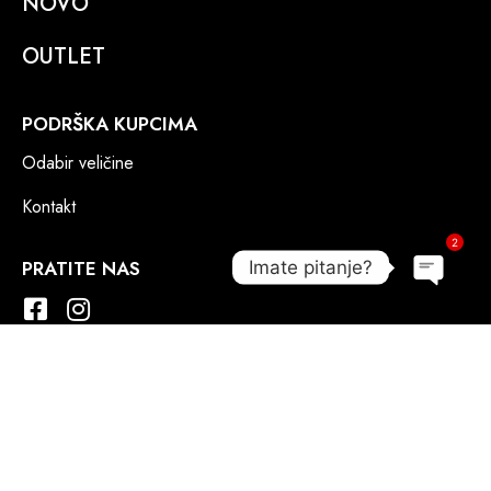
NOVO
OUTLET
PODRŠKA KUPCIMA
Odabir veličine
Kontakt
2
PRATITE NAS
Imate pitanje?
Open c
ONLINE PLAĆANJE