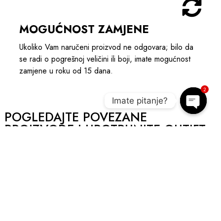
MOGUĆNOST ZAMJENE
Ukoliko Vam naručeni proizvod ne odgovara; bilo da
se radi o pogrešnoj veličini ili boji, imate mogućnost
zamjene u roku od 15 dana.
2
Imate pitanje?
POGLEDAJTE POVEZANE
Open c
PROIZVODE I UPOTPUNITE OUTIFT
A