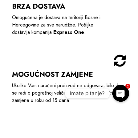
BRZA DOSTAVA
Omogućena je dostava na teritoriji Bosne i
Hercegovine za sve narudžbe. Pošiljke
dostavlja kompanija
Express One
.
MOGUĆNOST ZAMJENE
Ukoliko Vam naručeni proizvod ne odgovara; bilo da
2
se radi o pogrešnoj veličini ili boji, imate mogućnost
Imate pitanje?
zamjene u roku od 15 dana.
Open c
POGLEDAJTE POVEZANE
PROIZVODE I UPOTPUNITE OUTIFT