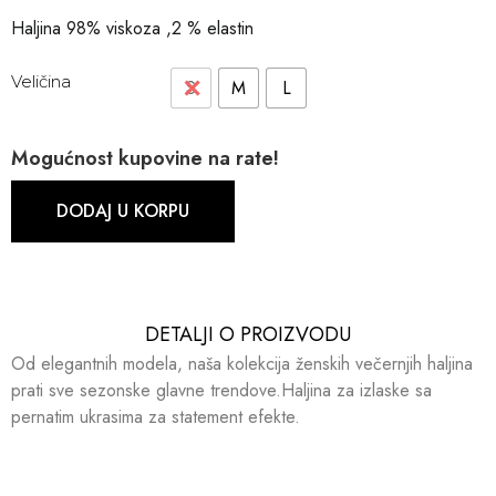
Haljina 98% viskoza ,2 % elastin
Veličina
S
M
L
Mogućnost kupovine na rate!
DODAJ U KORPU
DETALJI O PROIZVODU​​
Od elegantnih modela, naša kolekcija ženskih večernjih haljina
prati sve sezonske glavne trendove.Haljina za izlaske sa
pernatim ukrasima za statement efekte.