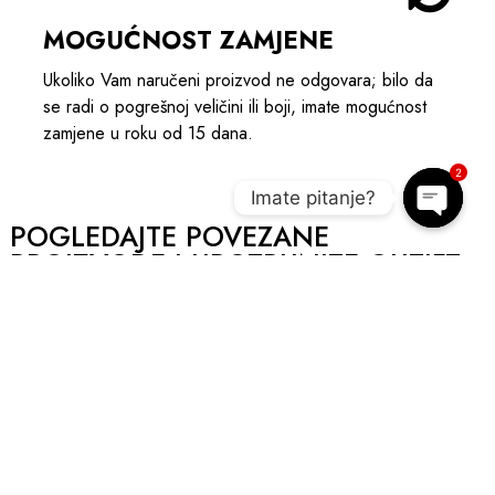
MOGUĆNOST ZAMJENE
Ukoliko Vam naručeni proizvod ne odgovara; bilo da
se radi o pogrešnoj veličini ili boji, imate mogućnost
zamjene u roku od 15 dana.
2
Imate pitanje?
POGLEDAJTE POVEZANE
Open c
PROIZVODE I UPOTPUNITE OUTIFT
NOVO