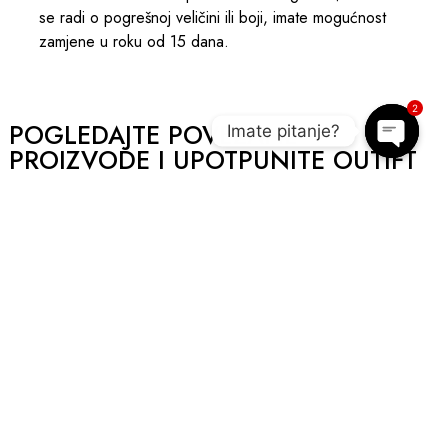
se radi o pogrešnoj veličini ili boji, imate mogućnost
zamjene u roku od 15 dana.
2
POGLEDAJTE POVEZANE
Imate pitanje?
PROIZVODE I UPOTPUNITE OUTIFT
Open c
AKCIJA