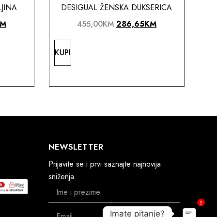
JINA
DESIGUAL ŽENSKA DUKSERICA
KM
455,00
KM
286,65
KM
KUPI
NEWSLETTER
Prijavite se i prvi saznajte najnovija
sniženja.
2
Imate pitanje?