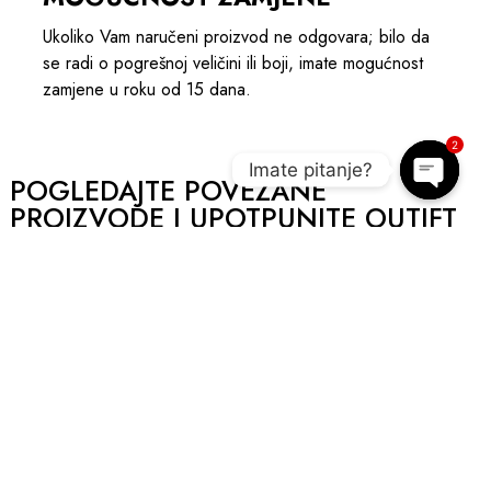
Ukoliko Vam naručeni proizvod ne odgovara; bilo da
se radi o pogrešnoj veličini ili boji, imate mogućnost
zamjene u roku od 15 dana.
2
Imate pitanje?
POGLEDAJTE POVEZANE
PROIZVODE I UPOTPUNITE OUTIFT
Open c
AKCIJA
SNIŽENO 10%
A