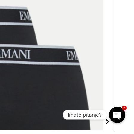
2
Imate pitanje?
Open c