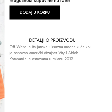
Mogućnost kupovine na rate!
DODAJ U KORPU
DETALJI O PROIZVODU​​
Off-White je italijanska luksuzna modna kuća koju
je osnovao američki dizajner Virgil Abloh.
Kompanija je osnovana u Milanu 2013.