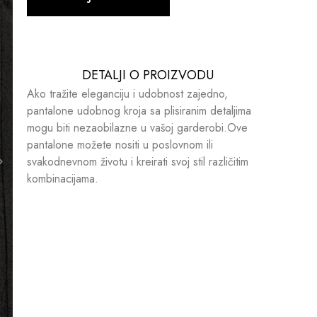
DETALJI O PROIZVODU​​
Ako tražite eleganciju i udobnost zajedno,
pantalone udobnog kroja sa plisiranim detaljima
mogu biti nezaobilazne u vašoj garderobi.Ove
pantalone možete nositi u poslovnom ili
svakodnevnom životu i kreirati svoj stil različitim
kombinacijama.