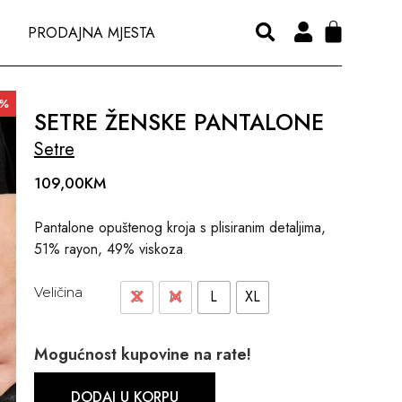
PRODAJNA MJESTA
0%
SETRE ŽENSKE PANTALONE
Setre
109,00
KM
Pantalone opuštenog kroja s plisiranim detaljima,
51% rayon, 49% viskoza
Veličina
S
M
L
XL
Mogućnost kupovine na rate!
DODAJ U KORPU