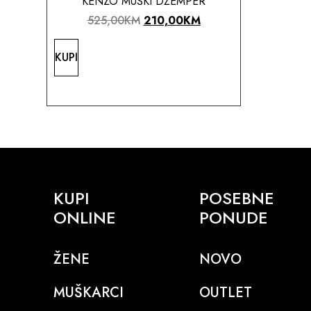
KENZO MUŠKI DŽEMPER
525,00
KM
210,00
KM
KUPI
KUPI
POSEBNE
ONLINE
PONUDE
ŽENE
NOVO
MUŠKARCI
OUTLET