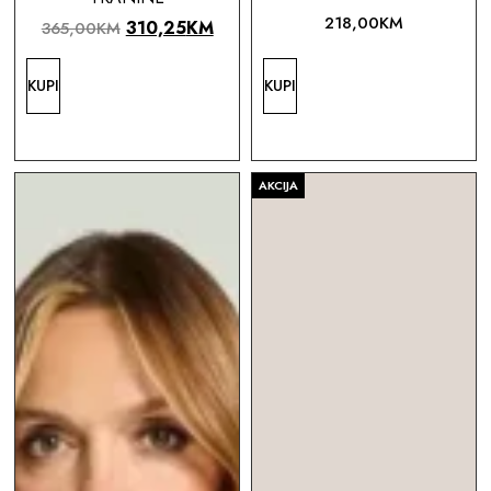
218,00
KM
310,25
KM
365,00
KM
KUPI
KUPI
AKCIJA