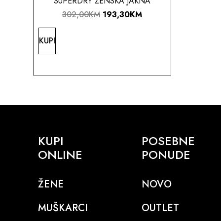
SUPERDRY ŽENSKA JAKNA
302,00
KM
193,30
KM
KUPI
KUPI
POSEBNE
ONLINE
PONUDE
ŽENE
NOVO
MUŠKARCI
OUTLET