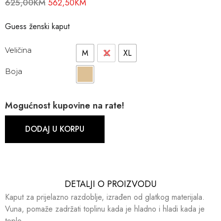
625,00
KM
562,50
KM
Guess ženski kaput
Veličina
M
L
XL
Boja
Mogućnost kupovine na rate!
DODAJ U KORPU
DETALJI O PROIZVODU​​
Kaput za prijelazno razdoblje, izrađen od glatkog materijala.
Vuna, pomaže zadržati toplinu kada je hladno i hladi kada je
toplo.