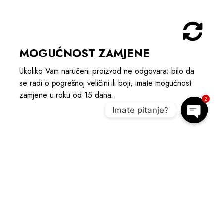
MOGUĆNOST ZAMJENE
Ukoliko Vam naručeni proizvod ne odgovara; bilo da
se radi o pogrešnoj veličini ili boji, imate mogućnost
zamjene u roku od 15 dana.
2
Imate pitanje?
Open c
POGLEDAJTE POVEZANE
PROIZVODE I UPOTPUNITE OUTIFT
AKCIJA
SNIŽENO 20%
A