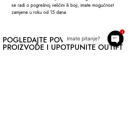
se radi o pogrešnoj veličini ili boji, imate mogućnost
zamjene u roku od 15 dana.
2
POGLEDAJTE POVEZANE
Imate pitanje?
PROIZVODE I UPOTPUNITE OUTIFT
Open c
AKCIJA