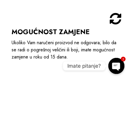
MOGUĆNOST ZAMJENE
Ukoliko Vam naručeni proizvod ne odgovara; bilo da
se radi o pogrešnoj veličini ili boji, imate mogućnost
zamjene u roku od 15 dana.
2
Imate pitanje?
Open c
POGLEDAJTE POVEZANE
PROIZVODE I UPOTPUNITE OUTIFT
AKCIJA