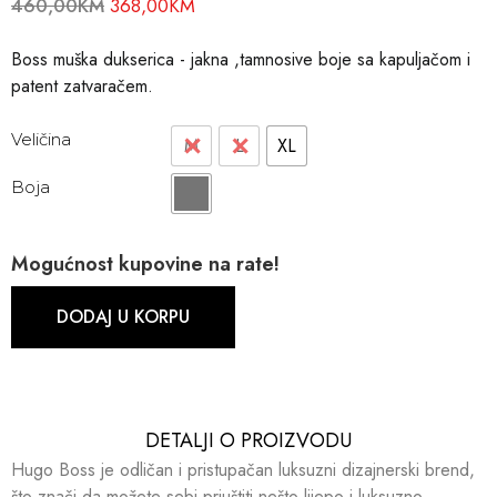
460,00
KM
368,00
KM
Boss muška dukserica - jakna ,tamnosive boje sa kapuljačom i
patent zatvaračem.
Veličina
M
L
XL
Boja
Mogućnost kupovine na rate!
DODAJ U KORPU
DETALJI O PROIZVODU​​
Hugo Boss je odličan i pristupačan luksuzni dizajnerski brend,
što znači da možete sebi priuštiti nešto lijepo i luksuzno.