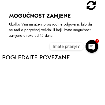
MOGUĆNOST ZAMJENE
Ukoliko Vam naručeni proizvod ne odgovara; bilo da
se radi o pogrešnoj veličini ili boji, imate mogućnost
zamjene u roku od 15 dana.
2
Imate pitanje?
Open c
POGLEDAJTE POVEZANE
PROIZVODE I UPOTPUNITE OUTIFT
A