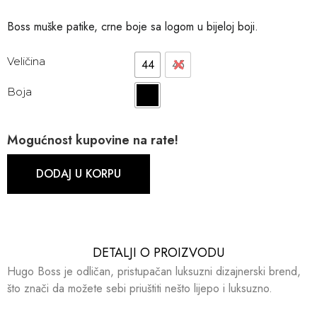
Boss muške patike, crne boje sa logom u bijeloj boji.
Veličina
44
45
Boja
Mogućnost kupovine na rate!
DODAJ U KORPU
DETALJI O PROIZVODU​​
Hugo Boss je odličan, pristupačan luksuzni dizajnerski brend,
što znači da možete sebi priuštiti nešto lijepo i luksuzno.