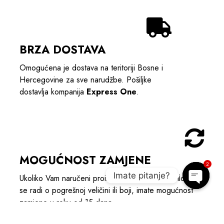
BRZA DOSTAVA
Omogućena je dostava na teritoriji Bosne i
Hercegovine za sve narudžbe. Pošiljke
dostavlja kompanija
Express One
.
MOGUĆNOST ZAMJENE
2
Imate pitanje?
Ukoliko Vam naručeni proizvod ne odgovara; bilo da
se radi o pogrešnoj veličini ili boji, imate mogućnost
Open c
zamjene u roku od 15 dana.