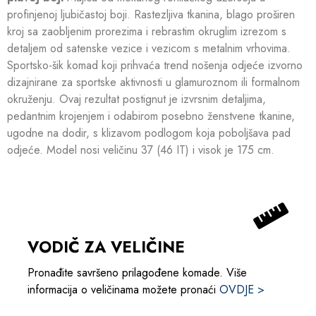
profinjenoj ljubičastoj boji. Rastezljiva tkanina, blago proširen
kroj sa zaobljenim prorezima i rebrastim okruglim izrezom s
detaljem od satenske vezice i vezicom s metalnim vrhovima.
Sportsko-šik komad koji prihvaća trend nošenja odjeće izvorno
dizajnirane za sportske aktivnosti u glamuroznom ili formalnom
okruženju. Ovaj rezultat postignut je izvrsnim detaljima,
pedantnim krojenjem i odabirom posebno ženstvene tkanine,
ugodne na dodir, s klizavom podlogom koja poboljšava pad
odjeće. Model nosi veličinu 37 (46 IT) i visok je 175 cm.
VODIČ ZA VELIČINE
Pronađite savršeno prilagođene komade. Više
informacija o veličinama možete pronaći
OVDJE >