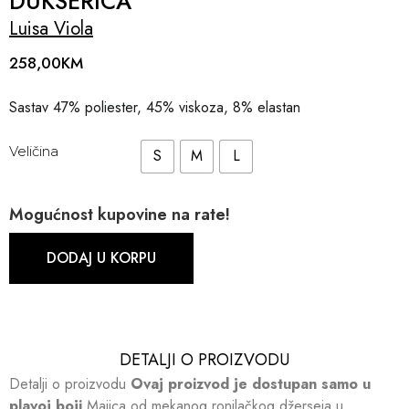
DUKSERICA
Luisa Viola
258,00
KM
Sastav 47% poliester, 45% viskoza, 8% elastan
Veličina
S
M
L
Mogućnost kupovine na rate!
DODAJ U KORPU
DETALJI O PROIZVODU​​
Detalji o proizvodu
Ovaj proizvod je dostupan samo u
plavoj boji
Majica od mekanog ronilačkog džerseja u