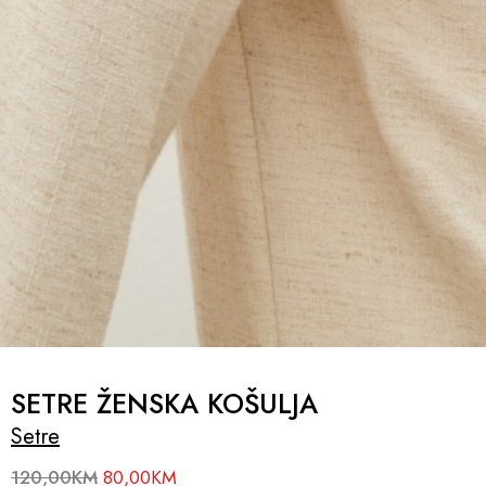
SETRE ŽENSKA KOŠULJA
Setre
120,00
KM
80,00
KM