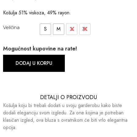
Košulja 51% viskoza, 49% rayon.
Veličina
S
M
L
XL
Mogućnost kupovine na rate!
DODAJ U KORPU
DETALJI O PROIZVODU​​
Košulja koju bi trebali dodati u svoju garderobu kako biste
dodali eleganciju svom izgledu. Za one kojima je potreban
klasičan izgled, ova bluza s ovratnikom će biti vrlo elegantna
opcija.