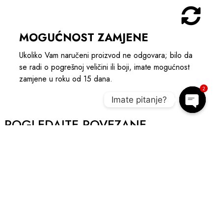
MOGUĆNOST ZAMJENE
Ukoliko Vam naručeni proizvod ne odgovara; bilo da
se radi o pogrešnoj veličini ili boji, imate mogućnost
zamjene u roku od 15 dana.
2
Imate pitanje?
Open c
POGLEDAJTE POVEZANE
PROIZVODE I UPOTPUNITE OUTIFT
NOVO
A