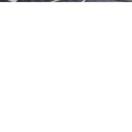
EA7 EMPORIO ARMANI MUŠKE PATIKE
428,00
KM
363,80
KM