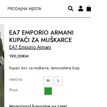
PRODAJNA MJESTA
EA7 EMPORIO ARMANI
KUPAĆI ZA MUŠKARCE
EA7 Emporio Armani
190,00
KM
Kupaći šorc za muškarce, tamnozelena boja.
Veličina
M
L
Boja
Mogućnost kupovine na rate!