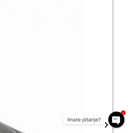
2
Imate pitanje?
Open c