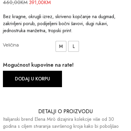
460,00
KM
391,00
KM
Bez kragne, okrugli izrez, skriveno kopčanje na dugmad,
zakrivljeni porub, podijeljeni bočni šavovi, dugi rukavi,
jednostruka manžetna, tropski print.
Veličina
M
L
Mogućnost kupovine na rate!
DODAJ U KORPU
DETALJI O PROIZVODU​​
Italijanski brend Elena Mirò dizajnira kolekcije više od 30
godina s ciljem stvaranja savršenog kroja kako bi poboljšao