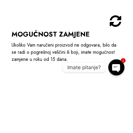
MOGUĆNOST ZAMJENE
Ukoliko Vam naručeni proizvod ne odgovara; bilo da
se radi o pogrešnoj veličini ili boji, imate mogućnost
zamjene u roku od 15 dana.
2
Imate pitanje?
Open c
POGLEDAJTE POVEZANE
PROIZVODE I UPOTPUNITE OUTIFT
AKCIJA