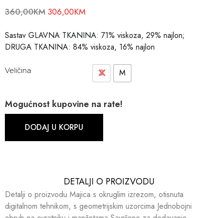
360,00
KM
306,00
KM
Sastav GLAVNA TKANINA: 71% viskoza, 29% najlon;
DRUGA TKANINA: 84% viskoza, 16% najlon
Veličina
S
M
Mogućnost kupovine na rate!
DODAJ U KORPU
DETALJI O PROIZVODU​​
Detalji o proizvodu Majica s okruglim izrezom, otisnuta
digitalnom tehnikom, s geometrijskim uzorcima Jednobojni
obrub na ovratniku i manžetama Savršeno za dodavanje