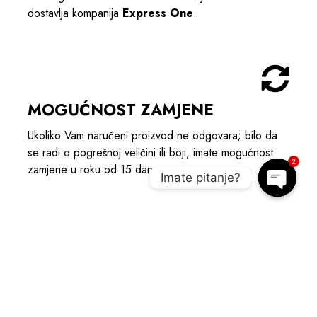
dostavlja kompanija
Express One
.
MOGUĆNOST ZAMJENE
Ukoliko Vam naručeni proizvod ne odgovara; bilo da
se radi o pogrešnoj veličini ili boji, imate mogućnost
2
zamjene u roku od 15 dana.
Imate pitanje?
Open c
POGLEDAJTE POVEZANE
PROIZVODE I UPOTPUNITE OUTIFT
NOVO