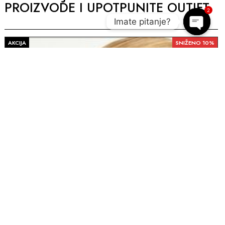
PROIZVODE I UPOTPUNITE OUTIFT
2
Imate pitanje?
Open c
AKCIJA
SNIŽENO 10%
A