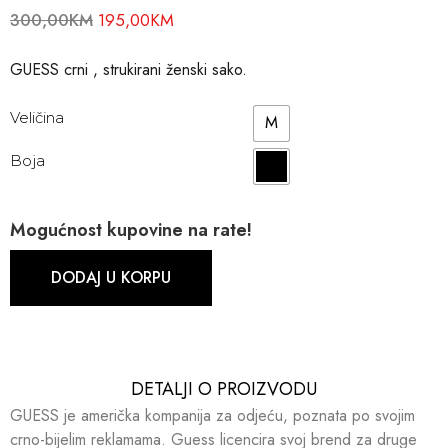
300,00
KM
195,00
KM
GUESS crni , strukirani ženski sako.
Veličina
M
Boja
Mogućnost kupovine na rate!
DODAJ U KORPU
DETALJI O PROIZVODU​​
GUESS je američka kompanija za odjeću, poznata po svojim
crno-bijelim reklamama. Guess licencira svoj brend za druge