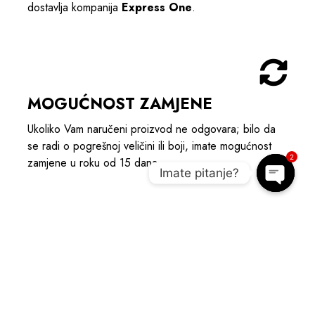
dostavlja kompanija
Express One
.
MOGUĆNOST ZAMJENE
Ukoliko Vam naručeni proizvod ne odgovara; bilo da
se radi o pogrešnoj veličini ili boji, imate mogućnost
2
zamjene u roku od 15 dana.
Imate pitanje?
Open c
POGLEDAJTE POVEZANE
PROIZVODE I UPOTPUNITE OUTIFT
NOVO
A