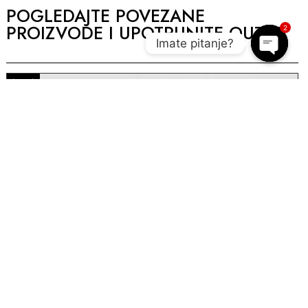
POGLEDAJTE POVEZANE
PROIZVODE I UPOTPUNITE OUTIFT
2
Imate pitanje?
Open c
AKCIJA