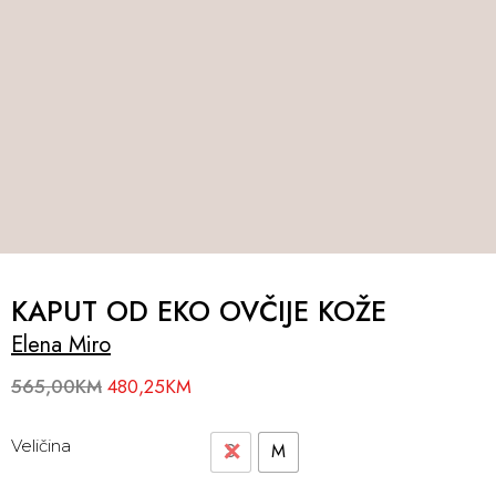
KAPUT OD EKO OVČIJE KOŽE
Elena Miro
565,00
KM
480,25
KM
Veličina
S
M