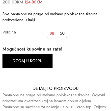
200,00
KM
124,80
KM
Sive pantalone na pruge od mekane poliviskozne tkanine,
proizvedene u Italiji.
Veličina
48
50
Mogućnost kupovine na rate!
DODAJ U KORPU
DETALJI O PROIZVODU​​
Pantalone na pruge od mekane poliviskozne tkanine. Odjevni
predmet ima oversized kroj sa labavim donjim dijelom.
Pantalone su savršene za nošenje uz bluzu, crop top. Odjevni