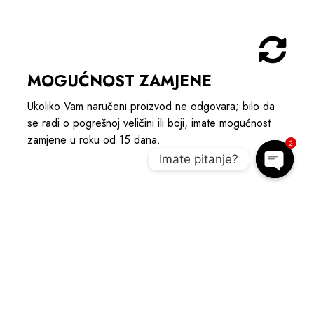
MOGUĆNOST ZAMJENE
Ukoliko Vam naručeni proizvod ne odgovara; bilo da
se radi o pogrešnoj veličini ili boji, imate mogućnost
zamjene u roku od 15 dana.
2
Imate pitanje?
Open c
POGLEDAJTE POVEZANE
PROIZVODE I UPOTPUNITE OUTIFT
NOVO
A